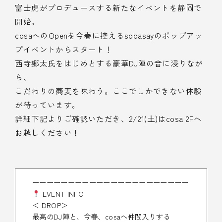
富士虎がプロデュースする新たなイベントを静岡で
開始。
cosaへのOpenを今春に控えるsobasayのポップアッ
プイベントからスタート！
西寺郷太氏をはじめとする豪華DJ陣の音に浸りなが
ら、
こだわりの蕎麦を味わう。ここでしかできない体験
が待っています。
詳細下記よりご確認いただき、2/21(土)はcosa 2Fへ
お越しください！
ーーーーーーーーーーーーーーーーーーーーーー
EVENT INFO
＜ DROP＞
最高のDJ陣と、今春、cosaへ仲間入りする