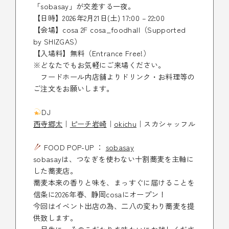
「sobasay」が交差する一夜。
【日時】2026年2月21日(土) 17:00 – 22:00
【会場】cosa 2F cosa_foodhall（Supported
by SHIZGAS）
【入場料】無料（Entrance Free!）
※どなたでもお気軽にご来場ください。
フードホール内店舗よりドリンク・お料理等の
ご注文をお願いします。
DJ
西寺郷太
｜
ピーチ岩崎
｜
okichu
｜スカシャッフル
FOOD POP-UP ：
sobasay
sobasayは、つなぎを使わない十割蕎麦を主軸に
した蕎麦店。
蕎麦本来の香りと味を、まっすぐに届けることを
信条に2026年春、静岡cosaにオープン！
今回はイベント出店の為、二八の変わり蕎麦を提
供致します。