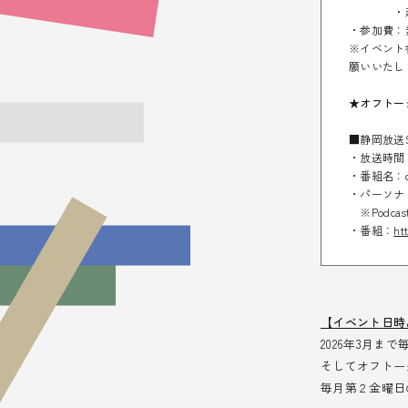
・起業家・
・参加費：
※イベント
願いいたし
★オフトー
■静岡放送
・放送時間：毎
・番組名：
・パーソナリ
※Podc
・番組：
ht
【イベント日時
2026年3月
そしてオフトー
毎月第２金曜日