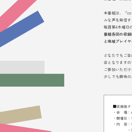
本番組は、「c
ルな声を発信す
毎週第4木曜日の2
番組各回の収録
と地域プレイヤ
どなたでもご自
会となりますの
ご参加いただけ
少しでも興味の
■収録後オ
・会 場：cos
・開催日：
・内 容：
・SBSラ