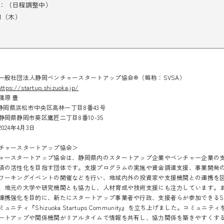
：（日程調整中）
日（木）
般社団法人静岡ベンチャースタートアップ協会®（略称：SVSA）
https://startup.shizuoka.jp/
篠原 豊
：静岡県浜松市中央区高林一丁目8番43号
静岡県静岡市葵区鷹匠二丁目8番10-35
24年4月3日
チャースタートアップ協会＞
ャースタートアップ協会は、静岡県内のスタートアップ企業やベンチャー企業の
済の活性化を目指す団体です。支援プログラムの実施や資金調達支援、事業開発
ワーキングイベントの開催などを行い、地域内外の投資家や支援機関との連携を
、地元の大学や研究機関とも協力し、人材育成や技術支援にも注力しています。
連携強化を目的に、新たにスタートアップ事業者や行政、支援者らが参加できるSla
ュニティ『Shizuoka Startups Community』を立ち上げました。コミュニテ
ートアップや関係機関がリアルタイムで情報を共有し、協力関係を築きやすくす