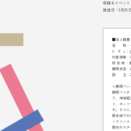
収録＆イベント
放送日：3月26
■法人概要
名 称：一
U R L：
代表理事：
所 在 地 
静岡支店：
設 立：20
＜静岡ベン
静岡ベンチ
て、地域経
ト、ネット
す。さらに
県全域での
ンラインコミ
県内のスタ