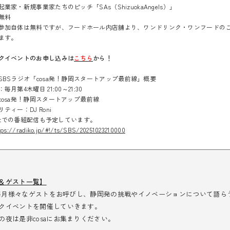
新規事業家たちのピッチ「SAs（ShizuokaAngels）」
無料
参加自体は無料ですが、フードホール内店舗より、ワンドリンク・ワンフードの
ます。
クイベントのお申し込みは
こちら
から！
SBSラジオ「cosa発！静岡スタートアップ最前線」概要
月第4木曜日 21:00～21:30
cosa発！静岡スタートアップ最前線
ティー：DJ Roni
astでの番組配信も予定しています。
tps://radiko.jp/#!/ts/SBS/20251023210000
＆ゲスト一覧】
まで毎月様々なゲストをお呼びし、静岡発の挑戦やイノベーションについて語ら
クイベントを開催していきます。
の夜は是非cosaにお集まりください。