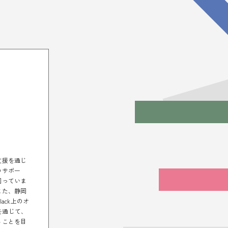
支援を通じ
のサポー
図っていま
また、静岡
ck上のオ
ィを通じて、
ることを目