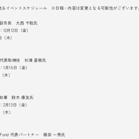
 放送＆イベントスケジュール ※日程・内容は変更となる可能性がございます
副市長 大西 千聡氏
12月12日（金）
5日（木）
ll 代表取締役 杉浦 直樹氏
1月16日（金）
日（木）
知事 鈴木 康友氏
2月13日（金）
日（木）
 Fund 代表パートナー 橋田 一秀氏