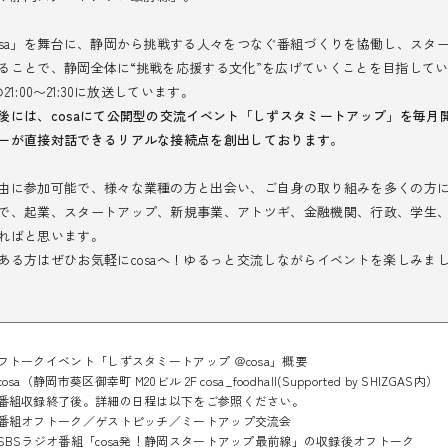
osa」を舞台に、静岡から挑戦する人々をつなぐ番組づくりを協働し、スタ
ることで、静岡全体に“挑戦を応援する文化”を広げていくことを目指して
1:00〜21:30に放送しています。
後には、cosaにて公開型の交流イベント「しずスタミートアップ」を毎月
ーが直接対話できるリアルな接続点を創出しております。
由に参加可能で、様々な業種の方と出会い、ご自身の取り組みを多くの方
で、起業、スタートアップ、新規事業、アトツギ、金融機関、行政、学生
ればと思います。
ある方はぜひお気軽にcosaへ！ゆるっと交流しながらイベントを楽しみま
フトークイベント「しずスタミートアップ ＠cosa」概要
a（静岡市葵区御幸町 M20ビル 2F cosa_foodhall(Supported by SHIZGAS内）
番組収録終了後。詳細の日程は以下をご参照ください。
番組オフトーク／ゲストピッチ／ミートアップ交流会
ジオ番組「cosa発！静岡スタートアップ最前線」の収録後オフトーク